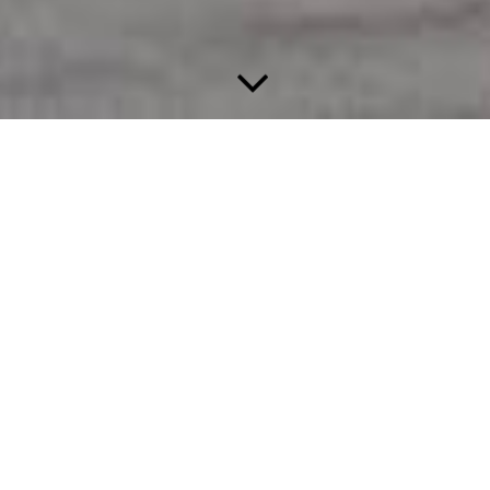
Appartement 4
Das 40m² große Appartement liegt im 1. OG und
ist für
2 Personen.
Wohnraum mit Küche.
Schlafzimmer mit Doppelbett (200 x 180)